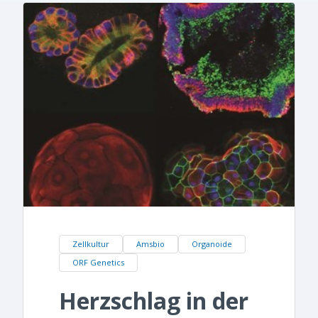
Zellkultur
Amsbio
Organoide
ORF Genetics
Herzschlag in der