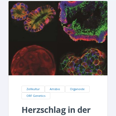
Zellkultur
Amsbio
Organoide
ORF Genetics
Herzschlag in der