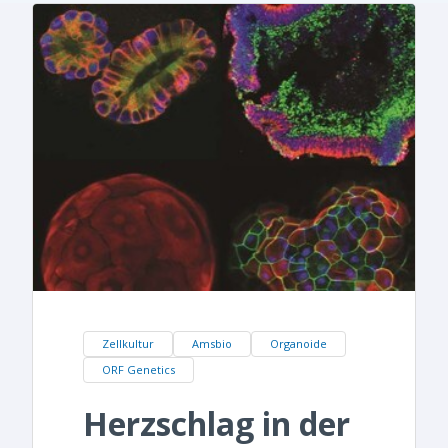
Zellkultur
Amsbio
Organoide
ORF Genetics
Herzschlag in der